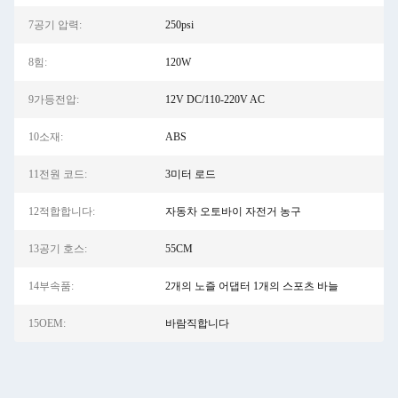
7공기 압력:
250psi
8힘:
120W
9가등전압:
12V DC/110-220V AC
10소재:
ABS
11전원 코드:
3미터 로드
12적합합니다:
자동차 오토바이 자전거 농구
13공기 호스:
55CM
14부속품:
2개의 노즐 어댑터 1개의 스포츠 바늘
15OEM:
바람직합니다