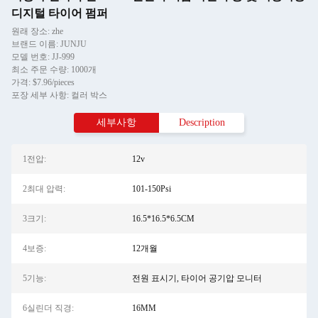
디지털 타이어 펌퍼
원래 장소: zhe
브랜드 이름: JUNJU
모델 번호: JJ-999
최소 주문 수량: 1000개
가격: $7.96/pieces
포장 세부 사항: 컬러 박스
세부사항
Description
1전압:
12v
2최대 압력:
101-150Psi
3크기:
16.5*16.5*6.5CM
4보증:
12개월
5기능:
전원 표시기, 타이어 공기압 모니터
6실린더 직경:
16MM