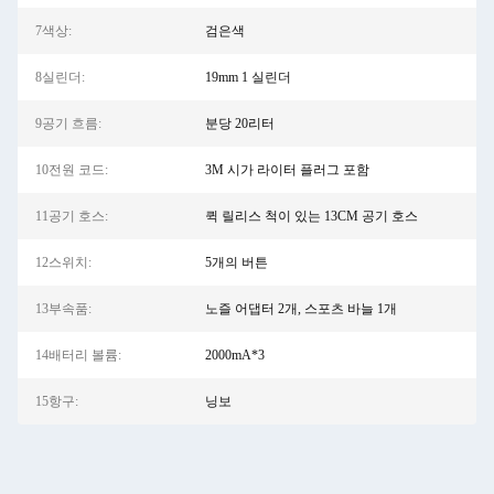
7색상:
검은색
8실린더:
19mm 1 실린더
9공기 흐름:
분당 20리터
10전원 코드:
3M 시가 라이터 플러그 포함
11공기 호스:
퀵 릴리스 척이 있는 13CM 공기 호스
12스위치:
5개의 버튼
13부속품:
노즐 어댑터 2개, 스포츠 바늘 1개
14배터리 볼륨:
2000mA*3
15항구:
닝보