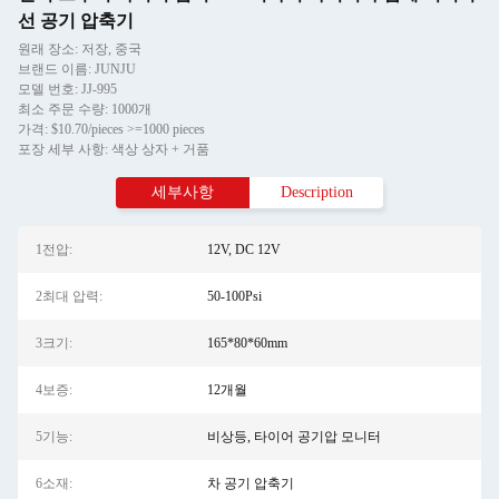
선 공기 압축기
원래 장소: 저장, 중국
브랜드 이름: JUNJU
모델 번호: JJ-995
최소 주문 수량: 1000개
가격: $10.70/pieces >=1000 pieces
포장 세부 사항: 색상 상자 + 거품
세부사항
Description
1전압:
12V, DC 12V
2최대 압력:
50-100Psi
3크기:
165*80*60mm
4보증:
12개월
5기능:
비상등, 타이어 공기압 모니터
6소재:
차 공기 압축기