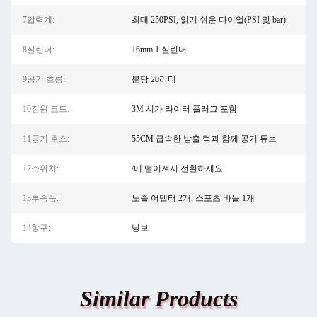
7압력계:
최대 250PSI, 읽기 쉬운 다이얼(PSI 및 bar)
8실린더:
16mm 1 실린더
9공기 흐름:
분당 20리터
10전원 코드:
3M 시가 라이터 플러그 포함
11공기 호스:
55CM 급속한 방출 턱과 함께 공기 튜브
12스위치:
/에 떨어져서 전환하세요
13부속품:
노즐 어댑터 2개, 스포츠 바늘 1개
14항구:
닝보
Similar Products