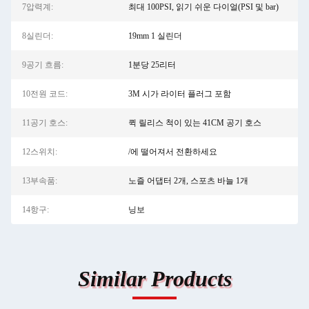
7압력계:
최대 100PSI, 읽기 쉬운 다이얼(PSI 및 bar)
8실린더:
19mm 1 실린더
9공기 흐름:
1분당 25리터
10전원 코드:
3M 시가 라이터 플러그 포함
11공기 호스:
퀵 릴리스 척이 있는 41CM 공기 호스
12스위치:
/에 떨어져서 전환하세요
13부속품:
노즐 어댑터 2개, 스포츠 바늘 1개
14항구:
닝보
Similar Products